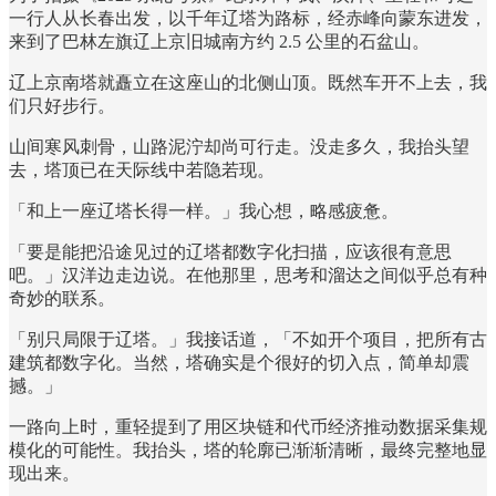
一行人从长春出发，以千年辽塔为路标，经赤峰向蒙东进发，
来到了巴林左旗辽上京旧城南方约 2.5 公里的石盆山。
辽上京南塔就矗立在这座山的北侧山顶。既然车开不上去，我
们只好步行。
山间寒风刺骨，山路泥泞却尚可行走。没走多久，我抬头望
去，塔顶已在天际线中若隐若现。
「和上一座辽塔长得一样。」我心想，略感疲惫。
「要是能把沿途见过的辽塔都数字化扫描，应该很有意思
吧。」汉洋边走边说。在他那里，思考和溜达之间似乎总有种
奇妙的联系。
「别只局限于辽塔。」我接话道，「不如开个项目，把所有古
建筑都数字化。当然，塔确实是个很好的切入点，简单却震
撼。」
一路向上时，重轻提到了用区块链和代币经济推动数据采集规
模化的可能性。我抬头，塔的轮廓已渐渐清晰，最终完整地显
现出来。