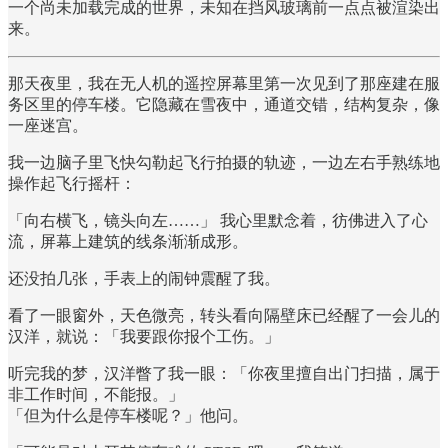
一个尚未加载完成的世界，未知在挡风玻璃前一点点被渲染出
来。
那天夜里，我在无人机的遥控屏幕里第一次见到了那座建在服
务区里的停车楼。它隐藏在雪夜中，通道交错，结构复杂，像
一座迷宫。
我一边脑子里飞快勾勒起飞行拍摄的轨迹，一边左右手熟练地
操作起飞行摇杆：
「向右横飞，镜头向左……」 我心里默念着，彷佛进入了心
流，屏幕上建筑的线条渐渐成形。
还没拍几张，手表上的闹钟震醒了我。
看了一眼窗外，天色微亮，转头看向隔壁床已经醒了一会儿的
汉洋，就说：「我要跟你报个工伤。」
听完我的梦，汉洋瞥了我一眼：「你夜里擅自出门扫描，属于
非工作时间，不能报。」
「但为什么是停车楼呢？」他问。