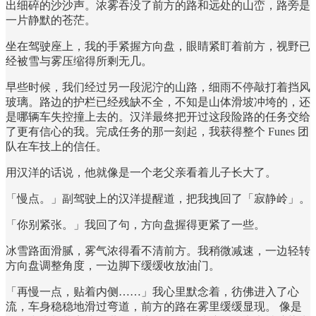
出细碎的沙沙声。浓雾吞没了前方的路和远处的山峦，路旁是
一片静默的苍茫。
坐在驾驶座上，我的手紧握方向盘，眼睛紧盯着前方，视野已
经被雪与雾压缩得所剩无几。
早些时候，我们经过另一段泥泞的山路，细雨不停敲打着挡风
玻璃。路边的护栏已经残缺不全，不知是山体滑坡冲垮的，还
是哪辆车失控撞上去的。汉洋最终把开过这段险路的任务交给
了更有信心的我。完成任务的那一刻起，我获得整个 Funes 团
队在车技上的信任。
用汉洋的话说，他就像是一个老父亲看着儿子长大了。
「慢点。」副驾驶上的汉洋提醒道，把我拽回了「寂静岭」。
「你别紧张。」我回了句，方向盘握得更紧了一些。
冰雪路面滑腻，雾气浓得看不清前方。我稍微减速，一边轻转
方向盘调整角度，一边脚下缓缓收放油门。
「再慢一点，贴着内侧……」我心里默念着，彷佛进入了心
流，车身稳稳地滑过弯道，前方的路在雾里缓缓显现。 像是