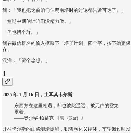
我：「我也把之前咱们仨爬南塔时的讨论都告诉可达了。」
「短期中期估计咱们没精力做。」
「但也留个群。」
我在微信群名的输入框敲下「塔子计划」四个字，按下确定保
存。
汉洋：「留个念想。」
1
2025 年 1 月 16 日，土耳其卡尔斯
东西方在这里相遇，却也彼此遥远，被无声的雪笼
罩着。
——奥尔罕·帕慕克 《雪（Kar）》
开往卡尔斯的山路蜿蜒陡峭，积雪融化又结冰，车轮碾过时发