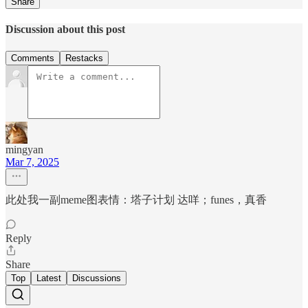
Share
Discussion about this post
Comments
Restacks
mingyan
Mar 7, 2025
此处我一副meme图表情：塔子计划 达咩；funes，真香
Reply
Share
Top
Latest
Discussions