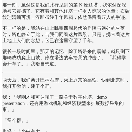
那一刻，虽然这是我们此行见到的第 N 座辽塔，我依然深深
地被它震撼了。它有着和其他辽塔一样令人惊叹的体量：石砖
纹理清晰可辨，浮雕虽经千年风霜，依然保留着匠人的手迹。
不一样的是，我站在山上眺望四周起伏的丘陵与远处的村落
时，塔也静立于此，与我们同看这片风景。只是，携带着这片
土地上人们的念想，它已在这里守望了千年。
很长一段时间里，那天的记忆，除了塔带来的震撼，就只剩下
那辆成功爬上山坡、停在塔边的车给我的冲击了。 「我得学
会开车了。」我暗自想道。
两天后，我们离开巴林右旗，乘上返京的高铁。快到北京时，
我打开微信，建了个群。
我：「我刚才和可达聊了一路关于数字化塔、demo
presentation，还有用游戏机制和经济模型来扩展数据采集的
事。」
「留个群。」
重轻：「小中有大。」