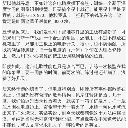
所以他就寻思，不如让这台电脑发挥下余热，训练一个基于深
度学习的图像识别模型。只要搞个显卡就行。能用显卡里最便
宜的，就是 GTX 970。他和我说：「把剩下的钱花在这，这
肯定是咱俩这辈子最值的 3000 块。」
显卡拿回来后，我们发现剩下那堆零件里的主板有点断了。可
如果用书垫一垫找到一个合适的角度，还能用。不过不能放在
机箱里了。只能用主板上的电源开关，很小，也不防误触。所
以我俩辗转腾挪，把一台电脑的（尸体）平铺在大理石瓷砖
上，然后用书小心翼翼的把主板调整到合适的位置。
即便如此，这台电脑性能也只是凑合而已。训练一次模型在我
的印象里，要一周多的时间。前两次的训练过程还都崩了，浪
费了好几天。
后来终于跑的稳当了，但电脑特别热。即便所有零件都散落在
地上，但因为没有合理的散热结构，风扇狂转还是热，几十
度。我们怕这别因为过热着火，就买了一箱子矿泉水，把一瓶
瓶水围在电脑边上。寄希望于万一着火了，水瓶一融化水就流
出来了把火浇灭。实话实说，到今天我都感觉这个方法纯属扯
淡。单纯是当时无可奈何想到歪招。有点像实在不知道考试能
不能过，就去文庙求求孔夫子，哪怕考的是英文。