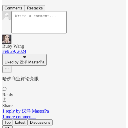
Comments
Restacks
Ruby Wang
Feb 29, 2024
Liked by 汉洋 MasterPa
哈佛商业评论亮眼
Reply
Share
1 reply by 汉洋 MasterPa
1 more comment...
Top
Latest
Discussions