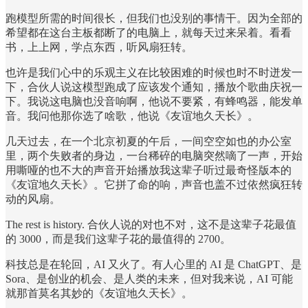
跑模型所需的时间很长，但我们也没别的事情干。因为全部的
希望都在这台主板都断了的电脑上，就每天过来呆着。看看
书，上上网，学点东西，听风扇狂转。
也许是我们心中的乐观主义在比较困难的时候也时不时迸发一
下，合伙人说这模型跑成了应该发个通知，播放个歌曲庆祝一
下。我说这电脑也没音响啊，他说不要紧，有蜂鸣器，能发单
音。我问他那你选了啥歌，他说《友谊地久天长》。
几天过去，在一个北京初夏的午后，一间空空如也的办公室
里，两个失败者的身边，一台稀碎的电脑突然嘀了一声，开始
用嘶哑的也不大的声音开始播放我这辈子听过最奇怪版本的
《友谊地久天长》。它拼了命的响，声音也盖不过依然疯狂转
动的风扇。
The rest is history. 合伙人说的对也不对，这不是这辈子花最值
的 3000，而是我们这辈子花的最值得的 2700。
科技总是在轮回，AI 又火了。有人心里的 AI 是 ChatGPT、是
Sora、是创业的机会、是人类的未来，但对我来说，AI 可能
就那首莫名其妙的《友谊地久天长》。