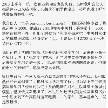
2016 上半年，第一次创业的项目宣告失败。当时我和合伙人
都是肄业出来搞创业，心想这不能学也没上，公司也没了吧？
就准备再挣扎一把。
我合伙人（也是 one of my best friends）问我咱还剩多少钱，我
说还剩下 3000。他说行，咱现在去中关村，买块显卡。3000
块的选择的不多，但那个时候为了和电商做对抗，中关村实体
店的价格还比线上稍微便宜了点。于是我们用 2700 买了一块
英伟达 GTX 970。
我们还在上学的时候就已经开始研究深度学习，后来创业第一
个项目，也用了机器学习技术。但当时主要是在做图像分类。
后来深度学习更进一步，可以做到非常准确的图像识别。但我
们创业的时候忙，也就没怎么尝试。
项目失败后，合伙人就一心感觉深度学习技术还有戏。我们既
然已经开始创业了，也对深度学习有了解，那为啥不专门去搞
搞深度学习？但当时我们手头的电脑性能不足以训练图像识别
模型，也没钱买新电脑了。不过租约还没到期办公室里有另外
一个朋友剩下台高性能游戏电脑——的零件。基本是全的，就
是没显卡。