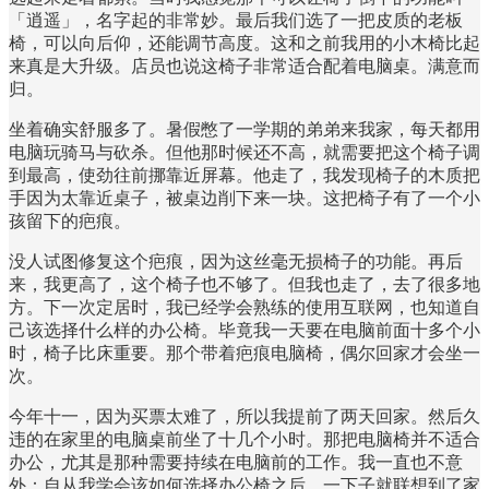
「逍遥」，名字起的非常妙。最后我们选了一把皮质的老板
椅，可以向后仰，还能调节高度。这和之前我用的小木椅比起
来真是大升级。店员也说这椅子非常适合配着电脑桌。满意而
归。
坐着确实舒服多了。暑假憋了一学期的弟弟来我家，每天都用
电脑玩骑马与砍杀。但他那时候还不高，就需要把这个椅子调
到最高，使劲往前挪靠近屏幕。他走了，我发现椅子的木质把
手因为太靠近桌子，被桌边削下来一块。这把椅子有了一个小
孩留下的疤痕。
没人试图修复这个疤痕，因为这丝毫无损椅子的功能。再后
来，我更高了，这个椅子也不够了。但我也走了，去了很多地
方。下一次定居时，我已经学会熟练的使用互联网，也知道自
己该选择什么样的办公椅。毕竟我一天要在电脑前面十多个小
时，椅子比床重要。那个带着疤痕电脑椅，偶尔回家才会坐一
次。
今年十一，因为买票太难了，所以我提前了两天回家。然后久
违的在家里的电脑桌前坐了十几个小时。那把电脑椅并不适合
办公，尤其是那种需要持续在电脑前的工作。我一直也不意
外：自从我学会该如何选择办公椅之后，一下子就联想到了家