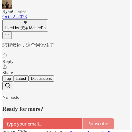
RyanCharles
Oct 22, 2023
Liked by 汉洋 MasterPa
悲智双运，这个词记住了
Reply
Share
Top
Latest
Discussions
No posts
Ready for more?
Subscribe