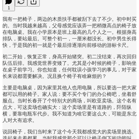
1
我有一把椅子，两边的木质扶手都被刮下去了不少。初中时买
的。当时我越来越高，父母感觉应该弄一把稍微高点的椅子放
在电脑桌。我在小学原本是班上最高的几个人之一。根据身高
排队，要站最后。可整个初一，一厘米都没长。初中男生长得
快，于是我的初一就是个最后排逐渐向前移动的游标卡尺。
初二开始，恢复正常，身高开始猪突。初二没结束，再次回归
队伍后排。我感觉世界变矮了。尤其是小时候的椅子，影响坐
在桌子前学习。你也知道，任何耽误小孩学习的事儿，对于家
长来说都需要解决。况且换个椅子有啥麻烦的？
主要是电脑桌，因为家里其他人也用电脑，所以要选一把大家
都可以用的椅子。家人说：要不买个专门的办公椅吧，坐着舒
服点。当时长春开了个特别大的商场，叫欧亚卖场。这个名有
点大，可这卖场也确实大：这个卖场里是有道路的，阡陌纵
横，要靠电瓶车代步。我不知道为啥它要这么大，可能是东北
人对大有追求。
说回椅子，我们当时来了这个今天我都感觉大的卖场里挑选。
选起来走着都累。当时我感觉那个可以让椅子倒下的功能叫