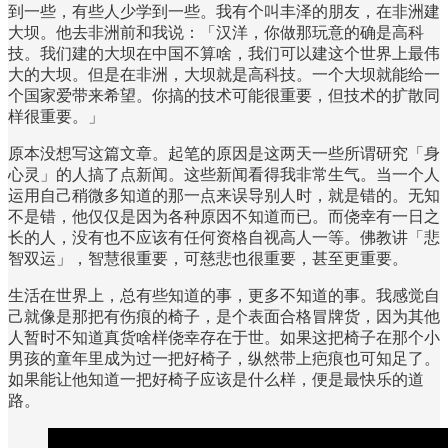
到一些，有些人少学到一些。我有个叫丰泽的朋友，在非洲建
大坝。他去非洲前和我说：「汉洋，你做那玩意的确是高科
技。我们建的大坝在中国不算啥，我们可以建这个世界上最伟
大的大坝。但是在非洲，大坝就是高科技。一个大坝就能给一
个国家爱带来希望。你搞的技术可能很重要，但技术的扩散同
样很重要。」
原本没想写这篇文章。起笔的原因是这两天一些所谓研究「身
心灵」的人搞了点新闻。这些新闻看得我非常生气。当一个人
运用自己稍微多知道的那一点来误导别人时，就是错的。无知
不是错，他仅仅是因为各种原因不知道而已。而侥幸有一日之
长的人，没有也不应该有任何资格自视高人一等。佛教讲「悲
智双运」，智慧很重要，可慈悲也很重要，甚至更重要。
生活在世界上，总有些知道的事，更多不知道的事。我感觉自
己就像是那把有伤痕的椅子，是个表面合格冒牌货，因为其他
人暂时不知道真货啥样侥幸存在于世。如果这把椅子在那个小
男孩的童年里成为过一把好椅子，纵然带上疤痕也可知足了。
如果能让他知道一把好椅子应该是什么样，便是最快乐的道
路。