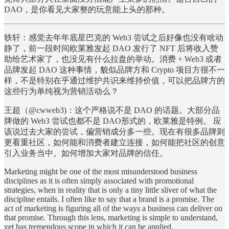
DAO，是你看见大家整的玩意能上头的那种。
轶轩：感觉去年年底星巴克的 Web3 尝试之后好像也没有啥动
静了，前一段时间欧莱雅发起 DAO 发行了 NFT 后将收入赞
助给艺术家了，也没见有什么拉盘的举动。消费 + Web3 或者
品牌发起 DAO 这种事情，貌似品牌方和 Crypto 项目方很不一
样，不是特别在乎通过维护共识来维持价值，可以把品牌方的
这些行为单纯视为营销活动么？
王超（@cwweb3)：这个严格说不是 DAO 的话题。大部分品
牌做的 Web3 尝试也都不是 DAO形式的，欧莱雅是特例。 应
该说过去大家的尝试，偏营销成分多一些。现在有很多品牌则
更看重社区，如何能和消费者建立连接，如何能把社区的创意
引入业务当中。如何增加大家对品牌的信任。
Marketing might be one of the most misunderstood business
disciplines as it is often simply associated with promotional
strategies, when in reality that is only a tiny little sliver of what the
discipline entails. I often like to say that a brand is a promise. The
act of marketing is figuring all of the ways a business can deliver on
that promise. Through this lens, marketing is simple to understand,
yet has tremendous scope in which it can be applied.