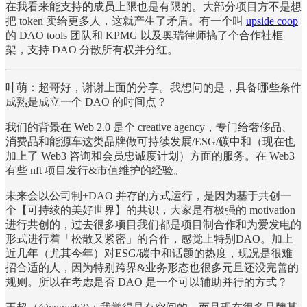
在我看来能支持的成员上限也是有限的。大部分项目方不是想
把 token 卖给更多人，这就产生了矛盾。有一个叫
upside coop
的 DAO tools 团队和 KPMG 以及奥瑞律师搞了个合作社框
架，支持 DAO 分散所有权并分红。
叶萌：超哥好，谢谢上面的分享。我想问的是，具备哪些条件
成熟是成立一个 DAO 的时间点？
我们的背景在 Web 2.0 是个 creative agency，专门给奢侈品、
消费品和能源车这类品牌做可持续发展/ESG/碳中和（现在也
加上了 Web3 咨询和会员忠诚度计划）方面的服务。在 Web3
有些 nft 项目发行&市值维护的经验。
未来会以公司制+DAO 并存的方式运行，是因为基于共创一
个【可持续的美好世界】的共识，大家是有极强的 motivation
进行共创的，过去很多项目我们都是项目制合作和为爱发电的
形式进行着「松散又紧密」的合作，感觉上特别DAO。加上
近几年（尤其今年）对ESG/碳中和话题的热度，现况是很难
招合适的人，因为特别跨界&业务形态也很多元且还没完善的
规则。所以在考虑是否 DAO 是一个可以辅助并行的方式？