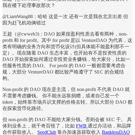
我在楼下处理事故那次？
@LiamWang88：哈哈 这是一次 还有一次是我在北京出差 但
因为赶飞机咱俩错过
王超（@cwweb3)：DAO 如果按盈利性质去看有两种，non-
profit 和 for profit。其中 for profit 是以 VentureDAO 为代表，这
类有明确的业务方向和货币化设计(但具体能不能盈利那不一
定）。现在随着 DAO 生态丰富，也开始有不是投资性质的
DAO 开始探索如何通过非投资业务赚钱，给大家分，比如一
些服务性质的 DAO。 For profit 的 DAO 一般都需要考虑合
规，大部分 VentureDAO 都比较严格遵守了 SEC 的合规结
构。
Non-profit 的 DAO 现在是主流，但 non-profit 不代表 DAO 就
不需要考虑赚钱。 你不能永远靠捐赠，或者自己发一个
token，始终靠市场共识支撑的价格去转。所以大部分 DAO 都
在探索货币化路径。
但 non-profit 的 DAO 不能给大家分钱。否则会被 SEC 干。 具
体到业务上，就千奇百怪了，比如
FWB
通过办活动，和品牌
合作获取收入。
SeedClub
靠办加速器获取收入
BanklessDAO