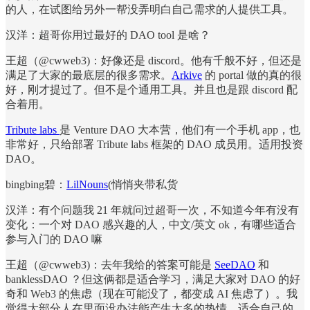
的人，在试图给另外一帮没弄明白自己需求的人提供工具。
汉洋：超哥你用过最好的 DAO tool 是啥？
王超（@cwweb3)：好像还是 discord。他有千般不好，但还是
满足了大家的最底层的很多需求。
Arkive
的 portal 做的真的很
好，刚才提过了。但不是个通用工具。并且也是跟 discord 配
合着用。
Tribute labs
是 Venture DAO 大本营，他们有一个手机 app，也
非常好，只给部署 Tribute labs 框架的 DAO 成员用。适用投资
DAO。
bingbing碧：
LilNouns
(悄悄夹带私货
汉洋：有个问题我 21 年就问过超哥一次，不知道今年有没有
变化：一个对 DAO 感兴趣的人，中文/英文 ok，有哪些适合
参与入门的 DAO 嘛
王超（@cwweb3)：去年我给的答案可能是
SeeDAO
和
banklessDAO ？但这俩都是适合学习，满足大家对 DAO 的好
奇和 Web3 的焦虑（现在可能没了，都变成 AI 焦虑了）。我
觉得大部分人在里面没办法能产生太多的热情。适合自己的