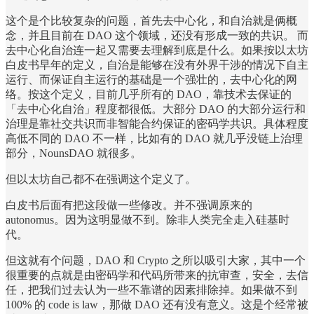
这个是个比较复杂的问题，首先去中心化，和自治就是俩概
念，并且目前在 DAO 这个领域，还没有形成一致的共识。 而
去中心化自治连一起又需要去理解到底是什么。如果按以太坊
白皮书早年的定义，自治是能够在没有外界干涉的情况下自主
运行、而保证自主运行的基础是一个强壮的，去中心化的网
络。按这个定义，目前几乎所有的 DAO，靠技术去保证的
「去中心化自治」程度都很低。大部分 DAO 的大部分运行和
治理是靠社交共识而非智能合约保证的密码学共识。具体程度
高低不同的 DAO 不一样，比如有的 DAO 就几乎没链上治理
部分，NounsDAO 就很多。
但以太坊自己都不在强调这个定义了。
白皮书后面有把这段做一些修改。并不强调原来的
autonomus。因为这明显做不到。除非人类完全走入硅基时
代。
但这就有个问题，DAO 和 Crypto 之所以吸引大家，其中一个
很重要的点就是由密码学和代码所带来的抗审查，安全，去信
任，把我们过去认为一些不靠谱的因素排除掉。如果做不到
100% 的 code is law，那做 DAO 还有没有意义。这是个经常被