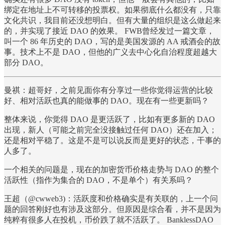
绑定在地址上不可转移的投票权。如果彻底什么都没有，只靠
文化共识，我目前还没想明白。但有大量的组织是这么做起来
的，并实现了接近 DAO 的效果。 FWB曾经发过一篇文章，
叫一个 86 年历史的 DAO，写的是美国发源的 AA 戒酒会的故
事。技术上不是 DAO，但他的广义去中心化自治程度超越大
部分 DAO。
曼祺：超哥好，之前见面你有分享过一些你觉得运营的比较
好、相对活跃也真的能做事的 DAO。现在有一些更新吗？
整体来说，你觉得 DAO 是更活跃了，比如有更多新的 DAO
出现，新人（可能之前完全没接触过任何 DAO）还在加入；
还是相对平稳了。这是不是可以说反而是更好的状态，干事的
人多了。
一个相关的问题是，现在的加密货币价格走势与 DAO 的整个
活跃性（指作为集合的 DAO，不是单个）有关系吗？
王超（@cwweb3)：活跃度和价格确实是有关联的，上一个问
题的回答刚好也有涉及这部分。但原因是综合看，并不是因为
纯粹有很多人在投机，币价跌了就不活跃了。 BanklessDAO