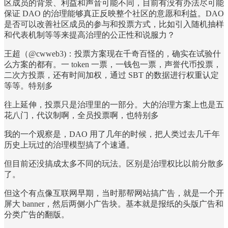
区成员的背景、利益和声音可能不同，目前有没有办法尽可能
保证 DAO 的治理能够真正反映整个社区的意愿和利益。DAO
是否可以改善社区成员的参与和投票方式，比如引入随机抽样
和代表机制等等来提高治理的公正性和说服力？
王超（@cwweb3)：投票方案现在千奇百怪的，确实在试验什
么方案的都有。一 token 一票，一钱包一票，声誉代币投票，
二次方投票，还有时间加权，通过 SBT 的数据进行权重认定
等等。特别多
往上延伸，投票只是治理里的一部分。大的治理方案上也是五
花八门，代议制啊，全员投票啊，也特别多
我的一个观察是，DAO 用了几年的时候，把人类过去几千年
历史上玩过的治理模型搞了个速通。
但目前还没搞成太多不同的玩法。区别是治理权比以前分散多
了。
但这个有点像互联网早期，当时那帮网站搞广告，就是一个开
屏大 banner，然后两侧小广告块。基本就是报纸的头版广告和
分类广告的翻版。