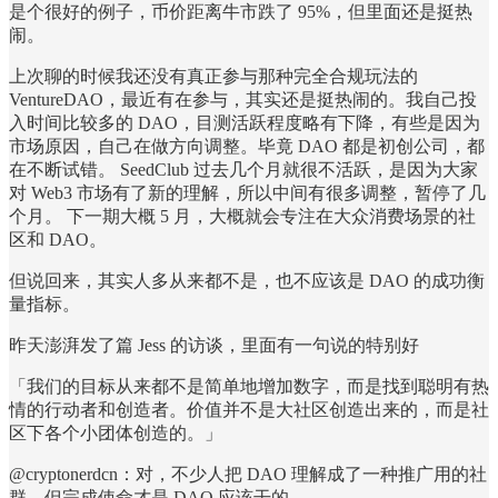
是个很好的例子，币价距离牛市跌了 95%，但里面还是挺热
闹。
上次聊的时候我还没有真正参与那种完全合规玩法的
VentureDAO，最近有在参与，其实还是挺热闹的。我自己投
入时间比较多的 DAO，目测活跃程度略有下降，有些是因为
市场原因，自己在做方向调整。毕竟 DAO 都是初创公司，都
在不断试错。 SeedClub 过去几个月就很不活跃，是因为大家
对 Web3 市场有了新的理解，所以中间有很多调整，暂停了几
个月。 下一期大概 5 月，大概就会专注在大众消费场景的社
区和 DAO。
但说回来，其实人多从来都不是，也不应该是 DAO 的成功衡
量指标。
昨天澎湃发了篇 Jess 的访谈，里面有一句说的特别好
「我们的目标从来都不是简单地增加数字，而是找到聪明有热
情的行动者和创造者。价值并不是大社区创造出来的，而是社
区下各个小团体创造的。」
@cryptonerdcn：对，不少人把 DAO 理解成了一种推广用的社
群，但完成使命才是 DAO 应该干的。