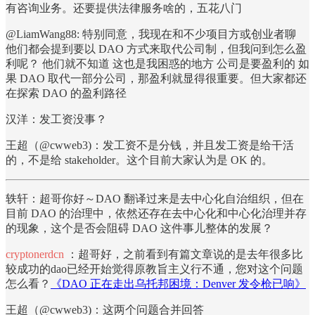
有咨询业务。还要提供法律服务啥的，五花八门
@LiamWang88: 特别同意，我现在和不少项目方或创业者聊
他们都会提到要以 DAO 方式来取代公司制，但我问到怎么盈
利呢？ 他们就不知道 这也是我困惑的地方 公司是要盈利的 如
果 DAO 取代一部分公司，那盈利就显得很重要。但大家都还
在探索 DAO 的盈利路径
汉洋：发工资没事？
王超（@cwweb3)：发工资不是分钱，并且发工资是给干活
的，不是给 stakeholder。这个目前大家认为是 OK 的。
轶轩：超哥你好～DAO 翻译过来是去中心化自治组织，但在
目前 DAO 的治理中，依然还存在去中心化和中心化治理并存
的现象，这个是否会阻碍 DAO 这件事儿整体的发展？
cryptonerdcn
：超哥好，之前看到有篇文章说的是去年很多比
较成功的dao已经开始觉得原教旨主义行不通，您对这个问题
怎么看？
《DAO 正在走出乌托邦困境：Denver 发令枪已响》
王超（@cwweb3)：这两个问题合并回答