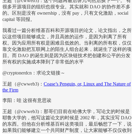
王超（@cwweb3)：这个问题再最后讲几句然后换下一个。 有
很多开源项目的组织也很专业。其实就和 DAO 的协作差不多
的。区别是没有 ownership，没有 pay，只有文化激励，social
capital 等回报。
我看过一篇分析维基百科和开源项目的论文，论文指出，之所
以这些项目能够成立，并且高效的运作，是因为剥离了所有
权。因为应用所有权是困难且低效的。当剥离的所有权，仅仅
靠文化激励把互联网上的陌生人组合起来，就诞生了这样的项
目。而 DAO 的诞生则是因为区块链技术把创建和公平的分发
所有权的实施成本降到了非常低的水平
@cryptonerdcn：求论文链接～
王超（@cwweb3)：
Coase’s Penguin, or, Linux and The Nature of
the Firm
李阳：哇 这很有意思诶
王超（@cwweb3)：那哥们目前在哈佛大学，写论文的时候是
耶鲁大学的，他写这篇论文的时候是 2002 年，其实没写 DAO
的东西。但他在分析维基百科这类项目，最后畅想了一下，说
如果我们能够建立一个共同财产制度，让大家能够不仅仅收到