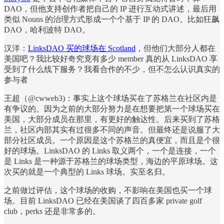
DAO，但他支持创作者把自己的 IP 进行互动式讲述，最后用
类似 Nouns 的治理方式形成一个个基于 IP 的 DAO。比如狂飙
DAO，哈利波特 DAO。
汉洋：
LinksDAO 买的球场在 Scotland
，但他们大部分人都在
美国吧？我比较好奇究竟有多少 member 真的从 LinksDAO 享
受到了什么线下服务？我看合作的不少，但不怎么认识真实的
参与者
王超（@cwweb3)：事实上这个球场买在了苏格兰在社区内是
有争议的。因为之前的大部分努力是在想要把第一个球场买在
美国，大部分成员在那里，有更好的触达性。后来买到了苏格
兰，社区内部其实有过很多不同的声音。但最终还是说服了大
部分社区成员。一个原因是这个苏格兰的真便宜，而且是个很
好的球场。LinksDAO 的 Links 取义两个，一个是连接，一个
是 Links 是一种源于苏格兰的球场类型，海边的平原球场。这
次买的就是一个典型的 Links 球场。实至名归。
之前做过评估，这个球场的收购，不影响在美国也买一个球
场。目前 LinksDAO 已经在美国谈了四百多家 private golf
club，perks 还是非常多的。