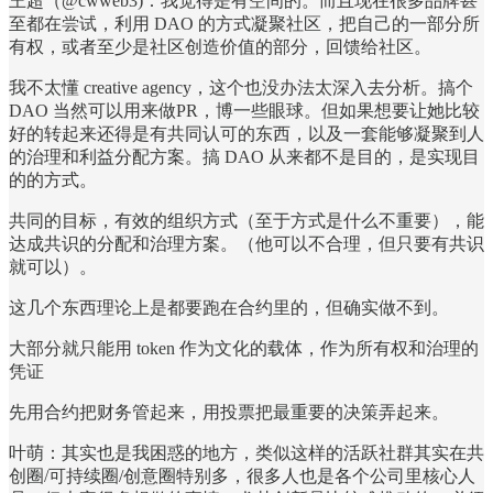
王超（@cwweb3)：我觉得是有空间的。而且现在很多品牌甚
至都在尝试，利用 DAO 的方式凝聚社区，把自己的一部分所
有权，或者至少是社区创造价值的部分，回馈给社区。
我不太懂 creative agency，这个也没办法太深入去分析。搞个
DAO 当然可以用来做PR，博一些眼球。但如果想要让她比较
好的转起来还得是有共同认可的东西，以及一套能够凝聚到人
的治理和利益分配方案。搞 DAO 从来都不是目的，是实现目
的的方式。
共同的目标，有效的组织方式（至于方式是什么不重要），能
达成共识的分配和治理方案。（他可以不合理，但只要有共识
就可以）。
这几个东西理论上是都要跑在合约里的，但确实做不到。
大部分就只能用 token 作为文化的载体，作为所有权和治理的
凭证
先用合约把财务管起来，用投票把最重要的决策弄起来。
叶萌：其实也是我困惑的地方，类似这样的活跃社群其实在共
创圈/可持续圈/创意圈特别多，很多人也是各个公司里核心人