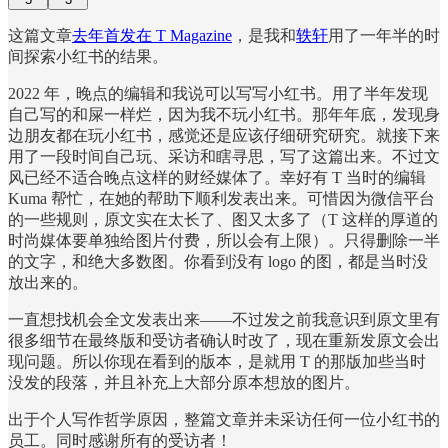
这篇文章
去年首发在 T Magazine
，是我和
轶轩
用了一年半的时
间探索小红书的结果。
2022 年，晚点的编辑和我说可以写写小红书。用了半年发现
自己写的和屎一样烂，因为我不玩小红书。那年年底，发现身
边朋友都在玩小红书，感觉还是应该仔细研究研究。就接下来
用了一段时间自己玩、采访和瞎寻思，写了这篇出来。不过文
风已经不适合晚点这样的财经媒体了。幸好有 T 当时的编辑
Kuma 帮忙，在她的帮助下顺利发表出来。可惜因为微信平台
的一些规则，原文实在太长了、图又太多了（T 这样的厚道的
时尚媒体要单独给图片付费，所以会有上限）。只得删除一半
的文字，和绝大多数图。你看到没有 logo 的图，都是当时没
放出来的。
一直想找机会全文发表出来——不过发之前我意识到原文里有
很多细节在最终版和受访者确认时改了，现在重新发原文会出
现问题。所以你现在看到的版本，是就用 T 的那版加些当时
没发的段落，并且补充上大部分原本想放的图片。
出于个人写作哲学原因，整篇文章并未采访任何一位小红书的
员工。同时感谢所有的受访者！