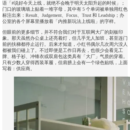
语「#说好今天上线，就绝不会晚于明天太阳升起的时候」；
门口的玻璃墙上贴着一堆字母，其中有 5 个单词被单独用红色
标注出来：Result、Judgement、Focus、Trust 和 Leadship；办
公室的各个屏幕里播放着「内推新玩法上线啦」的字样。
但眼前的更多细节，并不符合我们对于互联网大厂的刻板印
象。那天虽然办公桌上还亮着灯，但几乎无人加班，甚至连门
前的扶梯都停止运行。后来才知道，小红书偶尔几次周六没人
都被我们碰上了。不过即便是工作日再去，也很少会看见工
牌、格子衫、冲锋衣或双肩包这类具有「大厂」气质的穿着。
只有少数人穿得西装革履，但肩膀上会有一个绿色贴纸，上面
写着：供应商。