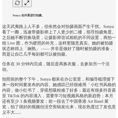
Sonya 在外景进行拍摄。
这天武夷路上人不多，但依然会对拍摄画面产生干扰。Sonya
看了一圈，迅速带摄影师上了人更少的二楼，指导拍摄角度。
之后她不断切换场景，让摄影师尝试相机的不同设置，再拍一
组 Live 图，作为硬照的补充，这样更随意真实。她的被拍摄
状态称得上「娴熟」 —— 并非是做好了随时被拍摄的准备，
而是让自己几乎每刻都可以被拍摄。
任务在 30 分钟内完成，随后是再换衣服，去参加另一个活
动。
拍照前的整个下午，Sonya 都呆在办公室里，和编导梳理接下
来一段时间要发布的内容。她感叹已经很难用「小红书风格的
内容」做小红书了，穿搭想吸粉难了好多；最近有很多抖音甚
至 TikTok 的内容涌入，需要学习短视频风格的新趋势；本月
还有至少 3 条视频要发；前一段去了中国香港 Art Basel 展
览，拍了很好的视频但没空剪辑发出来，现在热度过了发也意
义不大......