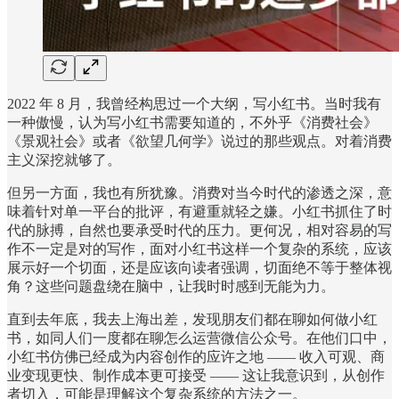
2022 年 8 月，我曾经构思过一个大纲，写小红书。当时我有
一种傲慢，认为写小红书需要知道的，不外乎《消费社会》
《景观社会》或者《欲望几何学》说过的那些观点。对着消费
主义深挖就够了。
但另一方面，我也有所犹豫。消费对当今时代的渗透之深，意
味着针对单一平台的批评，有避重就轻之嫌。小红书抓住了时
代的脉搏，自然也要承受时代的压力。更何况，相对容易的写
作不一定是对的写作，面对小红书这样一个复杂的系统，应该
展示好一个切面，还是应该向读者强调，切面绝不等于整体视
角？这些问题盘绕在脑中，让我时时感到无能为力。
直到去年底，我去上海出差，发现朋友们都在聊如何做小红
书，如同人们一度都在聊怎么运营微信公众号。在他们口中，
小红书仿佛已经成为内容创作的应许之地 —— 收入可观、商
业变现更快、制作成本更可接受 —— 这让我意识到，从创作
者切入，可能是理解这个复杂系统的方法之一。